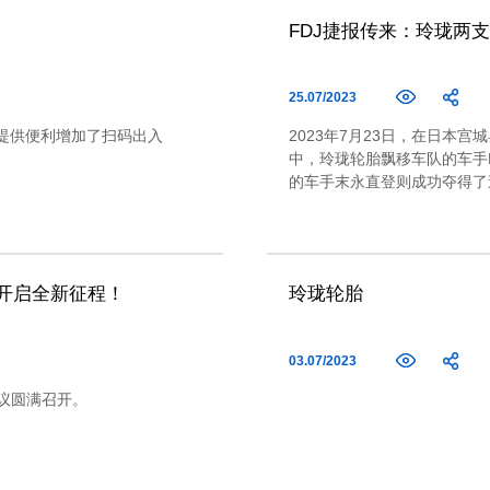
FDJ捷报传来：玲珑两
25.07/2023
提供便利增加了扫码出入
2023年7月23日，在日本宫城
中，玲珑轮胎飘移车队的车手
的车手末永直登则成功夺得了
开启全新征程！
玲珑轮胎
03.07/2023
会议圆满召开。