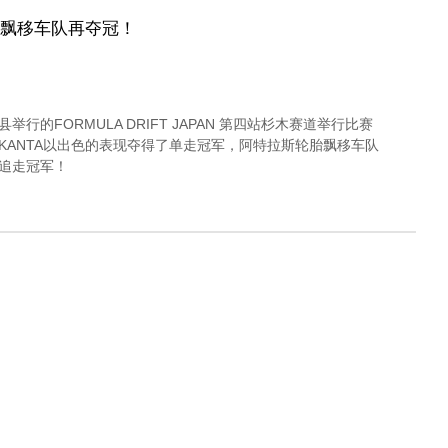
支飘移车队再夺冠！
县举行的FORMULA DRIFT JAPAN 第四站杉木赛道举行比赛
KANTA以出色的表现夺得了单走冠军，阿特拉斯轮胎飘移车队
追走冠军！