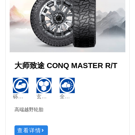
大师致途 CONQ MASTER R/T
砾石强驱
玄武铠甲
全季稳驾
高端越野轮胎
查看详情