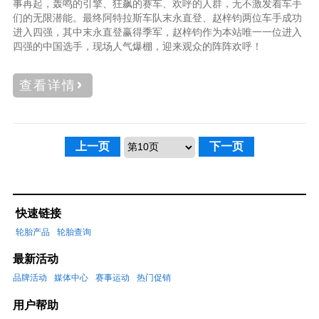
事再起，轰鸣的引擎、狂飙的赛车、欢呼的人群，无不激发着车手
们的无限潜能。最终阿特拉斯车队末永直登、赵梓钧两位车手成功
进入四强，其中末永直登赢得季军，赵梓钧作为本站唯一一位进入
四强的中国选手，现场人气爆棚，迎来观众的阵阵欢呼！
查看详情
上一页
下一页
快速链接
轮胎产品
轮胎查询
最新活动
品牌活动
媒体中心
赛事运动
热门促销
用户帮助