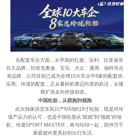
在配套车企方面，从早期的红旗、吉利、比亚迪等
自主品牌，到攻克奥迪、宝马、大众、通用、福特等合
资品牌，公司目前已成为全球10大车企中8家的配套供
应商。玲珑的配套，正从量的积累迈向质的跃迁，从规
模扩张走向价值创造。
中国轮胎，从跟跑到领跑
此次独家供货
东风日产NX8
的19寸轮胎，既是对玲
珑产品力的认可，也是中国轮胎从“跟跑”到“领跑”的缩
影。玲珑SPORT MASTER，将与NX8一起，陪伴万千
家庭驶向更美好的出行生活。