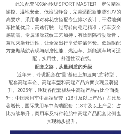
此次配套NX8的玲珑SPORT MASTER，定位精准
操控、湿地安全、低滚阻静音，完美适配新能源SUV的
高要求。采用非对称花纹搭配专业排水设计，干湿地刹
车性能优异，高速行驶、过弯转向稳定精准，行车安全
感满满。专属降噪花纹工艺加持，有效阻隔行驶噪音，
兼顾乘坐舒适性，让全家出行享受静谧体验。低滚阻配
方兼顾续航表现与耐磨性能，燃油车、新能源车均可适
配，实用性、舒适性双在线。
配套之路，从量到质的升级
近年来，玲珑配套在“量”基础上加速向“质”转型，
配套高端车企、高端车型和高端产品方面实现显著提
升。2025年，玲珑各配套板块中高端产品占比全面提
升：中国乘用车中高端配套（18寸及以上产品）占比显
著增长，国际乘用车中高端配套（18寸及以上产品）占
比持续攀升，商用车及特种轮胎中高端产品配套比例也
实现稳步提升。