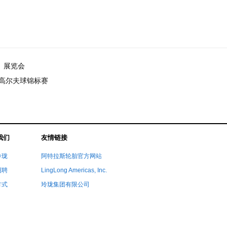
）展览会
内高尔夫球锦标赛
我们
友情链接
玲珑
阿特拉斯轮胎官方网站
招聘
LingLong Americas, Inc.
方式
玲珑集团有限公司