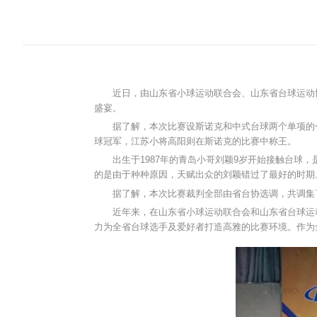
近日，由山东省小球运动联合会、山东省台球运动协
盛宴。
据了解，本次比赛设斯诺克和中式台球两个单项的
球冠军，江苏小将高阳则在斯诺克的比赛中称王。
出生于1987年的青岛小哥刘颖9岁开始接触台
的是由于种种原因，天赋出众的刘颖错过了最好的时期
据了解，本次比赛裁判全部由省台协选调，共调集
近年来，在山东省小球运动联合会和山东省台球运
力为全省台球选手及爱好者打造高雅的比赛环境。作为