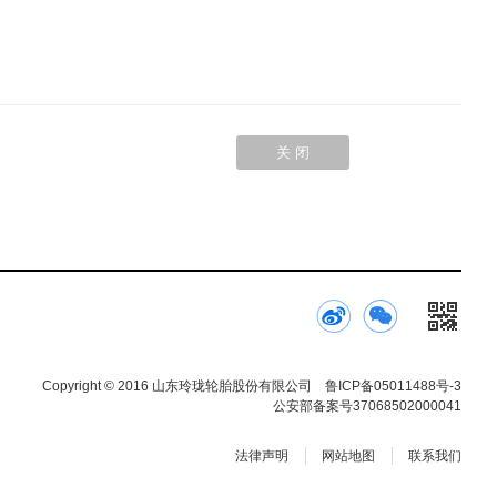
关 闭
Copyright © 2016 山东玲珑轮胎股份有限公司
鲁ICP备05011488号-3
公安部备案号37068502000041
法律声明
网站地图
联系我们