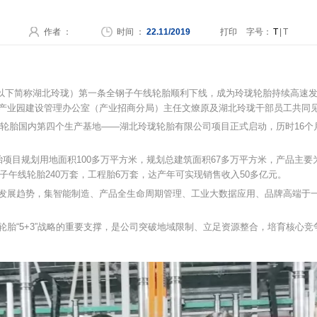
作者 ：
时间 ：
22.11/2019
打印
字号：
T
|
T
有限公司（以下简称湖北玲珑）第一条全钢子午线轮胎顺利下线，成为玲珑轮胎持续高
产业园建设管理办公室（产业招商分局）主任文燎原及湖北玲珑干部员工共同
玲珑轮胎国内第四个生产基地——湖北玲珑轮胎有限公司项目正式启动，历时16
珑轮胎项目规划用地面积100多万平方米，规划总建筑面积67多万平方米，产品
子午线轮胎240万套，工程胎6万套，达产年可实现销售收入50多亿元。
发展趋势，集智能制造、产品全生命周期管理、工业大数据应用、品牌高端于
胎“5+3”战略的重要支撑，是公司突破地域限制、立足资源整合，培育核心竞