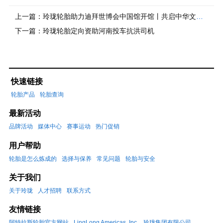
上一篇：
玲珑轮胎助力迪拜世博会中国馆开馆丨共启中华文明，同燃华夏之光
下一篇：
玲珑轮胎定向资助河南投车抗洪司机
快速链接
轮胎产品
轮胎查询
最新活动
品牌活动
媒体中心
赛事运动
热门促销
用户帮助
轮胎是怎么炼成的
选择与保养
常见问题
轮胎与安全
关于我们
关于玲珑
人才招聘
联系方式
友情链接
阿特拉斯轮胎官方网站
LingLong Americas, Inc.
玲珑集团有限公司