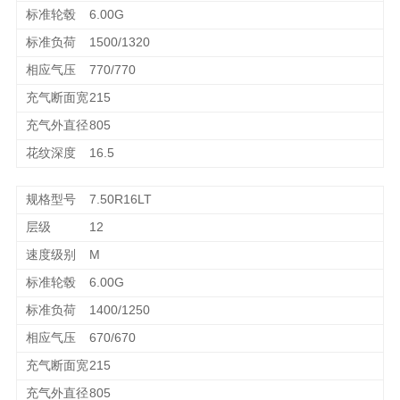
6.00G
1500/1320
770/770
215
805
16.5
7.50R16LT
12
M
6.00G
1400/1250
670/670
215
805