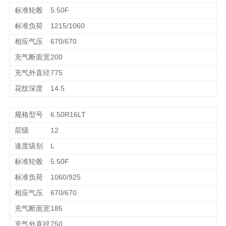
5.50F
1215/1060
670/670
200
775
14.5
6.50R16LT
12
L
5.50F
1060/925
670/670
185
750