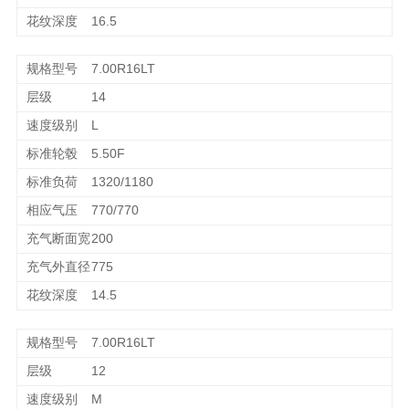
16.5
7.00R16LT
14
L
5.50F
1320/1180
770/770
200
775
14.5
7.00R16LT
12
M