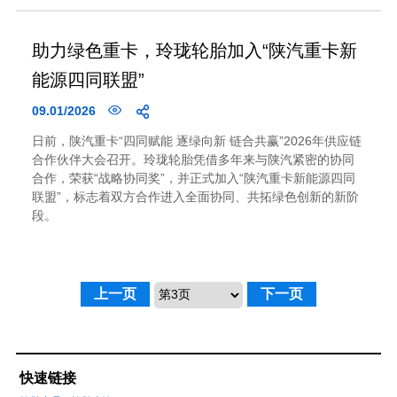
助力绿色重卡，玲珑轮胎加入“陕汽重卡新
能源四同联盟”
09.01/2026
日前，陕汽重卡“四同赋能 逐绿向新 链合共赢”2026年供应链
合作伙伴大会召开。玲珑轮胎凭借多年来与陕汽紧密的协同
合作，荣获“战略协同奖”，并正式加入“陕汽重卡新能源四同
联盟”，标志着双方合作进入全面协同、共拓绿色创新的新阶
段。
上一页
下一页
快速链接