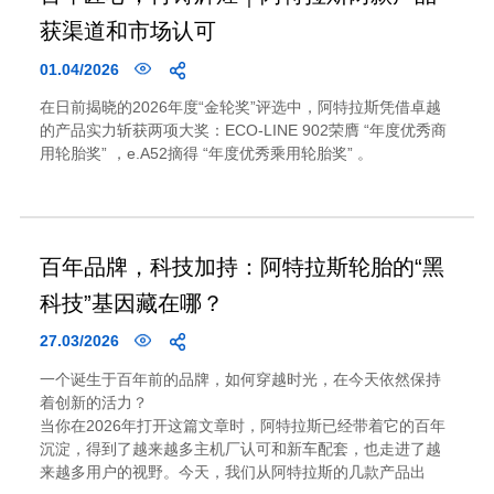
获渠道和市场认可
01.04/2026
在日前揭晓的2026年度“金轮奖”评选中，阿特拉斯凭借卓越
的产品实力斩获两项大奖：ECO-LINE 902荣膺 “年度优秀商
用轮胎奖” ，e.A52摘得 “年度优秀乘用轮胎奖” 。
百年品牌，科技加持：阿特拉斯轮胎的“黑
科技”基因藏在哪？
27.03/2026
一个诞生于百年前的品牌，如何穿越时光，在今天依然保持
着创新的活力？
当你在2026年打开这篇文章时，阿特拉斯已经带着它的百年
沉淀，得到了越来越多主机厂认可和新车配套，也走进了越
来越多用户的视野。今天，我们从阿特拉斯的几款产品出