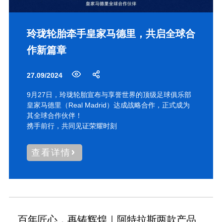
玲珑轮胎牵手皇家马德里，共启全球合
作新篇章
27.09/2024
9月27日，玲珑轮胎宣布与享誉世界的顶级足球俱乐部
皇家马德里（Real Madrid）达成战略合作，正式成为
其全球合作伙伴！
携手前行，共同见证荣耀时刻
查看详情
百年匠心，再铸辉煌｜阿特拉斯两款产品