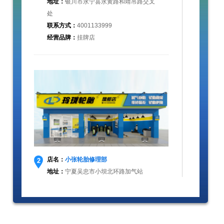
地址：
银川市永宁县永黄路和靖吊路交叉
处
联系方式：
4001133999
经营品牌：
挂牌店
店名：
小张轮胎修理部
2
地址：
宁夏吴忠市小坝北环路加气站
联系方式：
4001133999
经营品牌：
挂牌店