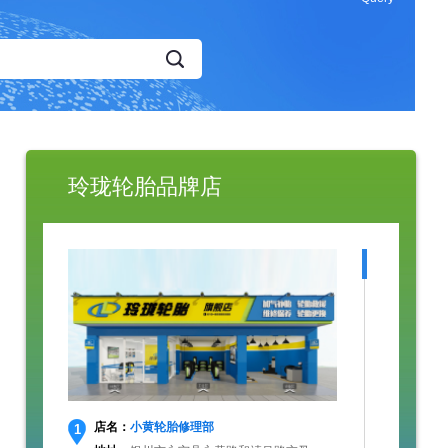
玲珑轮胎品牌店
店名：
小黄轮胎修理部
1